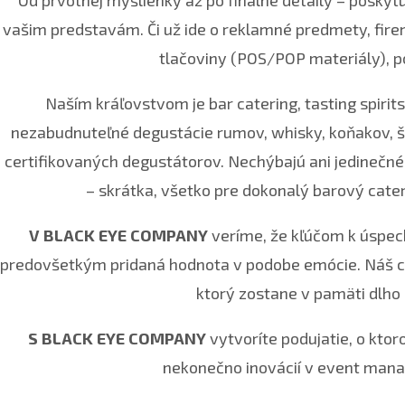
Od prvotnej myšlienky až po finálne detaily – poskyt
vašim predstavám. Či už ide o reklamné predmety, firem
tlačoviny (POS/POP materiály), p
Naším kráľovstvom je bar catering, tasting spiri
nezabudnuteľné degustácie rumov, whisky, koňakov, 
certifikovaných degustátorov. Nechýbajú ani jedinečné
– skrátka, všetko pre dokonalý barový cate
V BLACK EYE COMPANY
veríme, že kľúčom k úspechu
predovšetkým pridaná hodnota v podobe emócie. Náš cie
ktorý zostane v pamäti dlho 
S BLACK EYE COMPANY
vytvoríte podujatie, o ktor
nekonečno inovácií v event mana