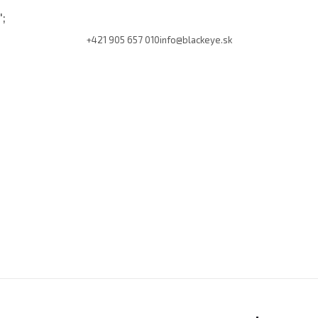
';
+421 905 657 010
info@blackeye.sk