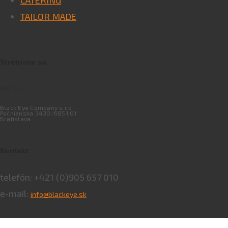
TAILOR MADE
Stretnime sa
OFFICE
Black Eye Company s.r.o.
Pečnianska 3430/6851 01
Bratislava
Kontakt
telefón: +421 (0)905 657 010
e-mail:
info@blackeye.sk