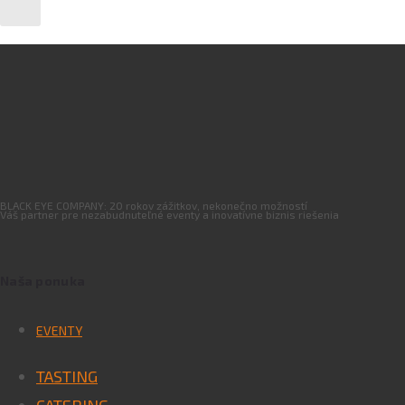
BLACK EYE COMPANY: 20 rokov zážitkov, nekonečno možností
Váš partner pre nezabudnuteľné eventy a inovatívne biznis riešenia
Naša ponuka
EVENTY
TASTING
CATERING