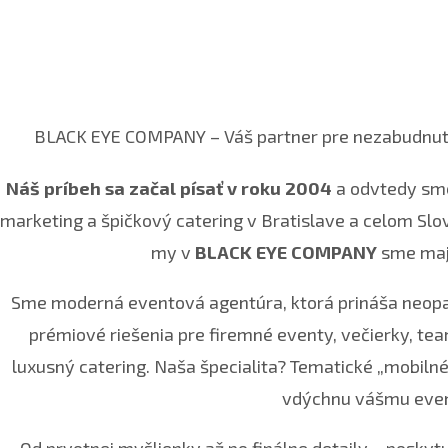
BLACK EYE COMPANY – Váš partner pre nezabudnuteľ
Náš príbeh sa začal písať v roku 2004
a odvtedy sme
marketing a špičkový catering v Bratislave a celom Slov
my v
BLACK EYE COMPANY
sme majs
Sme moderná eventová agentúra, ktorá prináša neopak
prémiové riešenia pre firemné eventy, večierky, team
luxusný catering. Naša špecialita? Tematické „mobilné
vdýchnu vášmu even