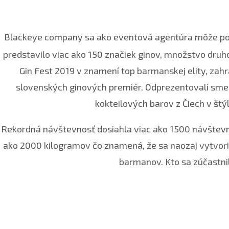
Blackeye company sa ako eventová agentúra môže po
predstavilo viac ako 150 značiek ginov, množstvo druho
Gin Fest 2019 v znamení top barmanskej elity, zah
slovenských ginových premiér. Odprezentovali sme 
kokteilových barov z Čiech v štý
Rekordná návštevnosť dosiahla viac ako 1500 návštevní
ako 2000 kilogramov čo znamená, že sa naozaj vytvori
barmanov. Kto sa zúčastnil 