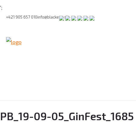
';
+421 905 657 010
info@blackeye.sk
PB_19-09-05_GinFest_1685