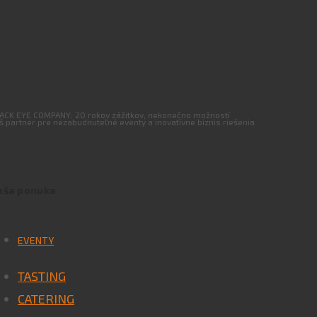
ACK EYE COMPANY: 20 rokov zážitkov, nekonečno možností
š partner pre nezabudnuteľné eventy a inovatívne biznis riešenia
aša ponuka
EVENTY
TASTING
CATERING