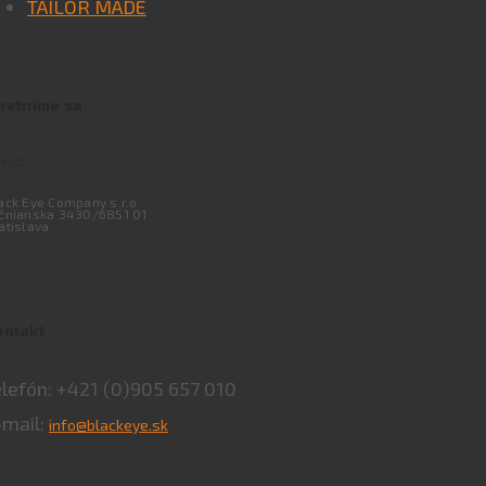
TAILOR MADE
tretnime sa
FICE
ack Eye Company s.r.o.
čnianska 3430/6851 01
atislava
ontakt
elefón: +421 (0)905 657 010
-mail:
info@blackeye.sk