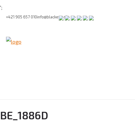
';
+421 905 657 010
info@blackeye.sk
BE_1886D