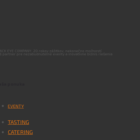
ACK EYE COMPANY: 20 rokov zážitkov, nekonečno možností
š partner pre nezabudnuteľné eventy a inovatívne biznis riešenia
aša ponuka
EVENTY
TASTING
CATERING