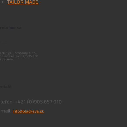
TAILOR MADE
tretnime sa
FICE
ack Eye Company s.r.o.
čnianska 3430/6851 01
atislava
ontakt
elefón: +421 (0)905 657 010
-mail:
info@blackeye.sk